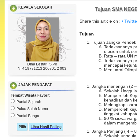
KEPALA SEKOLAH
Tujuan SMA NEGE
Share this article on :
• Twitte
Tujuan
Tujuan Jangka Pendek 
Terlaksananya pr
efesien untuk s
Rata – rata UN m
Terlaksananya p
Dina Lestari, S.Pd
mencapai ketunt
NIP. 19781213 200801 2 003
Menjuarai Olimp
JAJAK PENDAPAT
Jangka menengah (2 – 
Sekolah Unggula
Tempat Wisata Favorit
Memperoleh Keju
kehadiran dan ke
Pantai Sejarah
Melengkapi sara
Pulau Salah Namo
Memperoleh keju
tinggkat kabupat
Pantai Bunga
90 % siswa warga
dalam mengemba
Lihat Hasil Polling
Jangka Panjang ( 4 – 8
Sekolah unggulan