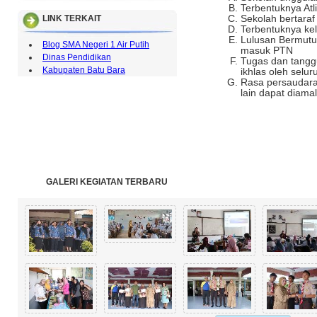
Terbentuknya Atl
LINK TERKAIT
Sekolah bertaraf
Terbentuknya kel
Lulusan Bermutu 
Blog SMA Negeri 1 Air Putih
masuk PTN
Dinas Pendidikan
Tugas dan tangg
Kabupaten Batu Bara
ikhlas oleh selu
Rasa persaudara
lain dapat diama
GALERI KEGIATAN TERBARU